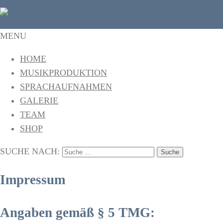
citysoundstudio
Das Tonstudio in Freiburg
MENU
HOME
MUSIKPRODUKTION
SPRACHAUFNAHMEN
GALERIE
TEAM
SHOP
SUCHE NACH:
Impressum
Angaben gemäß § 5 TMG: