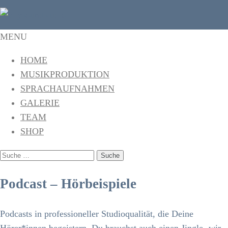
citysoundstudio
Das Tonstudio in Freiburg
MENU
HOME
MUSIKPRODUKTION
SPRACHAUFNAHMEN
GALERIE
TEAM
SHOP
SUCHE
NACH:
Podcast – Hörbeispiele
Podcasts in professioneller Studioqualität, die Deine
Hörer*innen begeistern. Du brauchst auch einen Jingle- wir