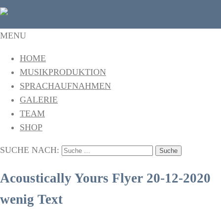
citysoundstudio
Das Tonstudio in Freiburg
MENU
HOME
MUSIKPRODUKTION
SPRACHAUFNAHMEN
GALERIE
TEAM
SHOP
SUCHE NACH:
Acoustically Yours Flyer 20-12-2020
wenig Text