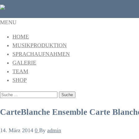
citysoundstudio
Das Tonstudio in Freiburg
MENU
HOME
MUSIKPRODUKTION
SPRACHAUFNAHMEN
GALERIE
TEAM
SHOP
SUCHE
NACH:
CarteBlanche Ensemble Carte Blanch
14. März 2014
0
By
admin