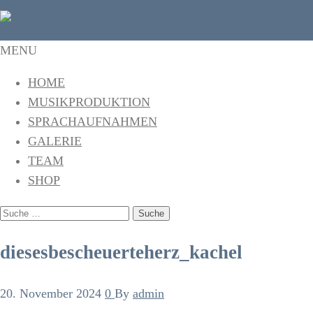
citysoundstudio
Das Tonstudio in Freiburg
MENU
HOME
MUSIKPRODUKTION
SPRACHAUFNAHMEN
GALERIE
TEAM
SHOP
SUCHE
NACH:
diesesbescheuerteherz_kachel
20. November 2024
0
By
admin