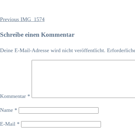
Previous
Previous
IMG_1574
Beitrags-
Post
Navigation
Schreibe einen Kommentar
Deine E-Mail-Adresse wird nicht veröffentlicht.
Erforderlich
Kommentar
*
Name
*
E-Mail
*