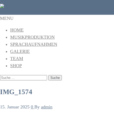
citysoundstudio
Das Tonstudio in Freiburg
MENU
HOME
MUSIKPRODUKTION
SPRACHAUFNAHMEN
GALERIE
TEAM
SHOP
SUCHE
NACH:
IMG_1574
15. Januar 2025
0
By
admin