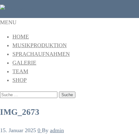
citysoundstudio
Das Tonstudio in Freiburg
MENU
HOME
MUSIKPRODUKTION
SPRACHAUFNAHMEN
GALERIE
TEAM
SHOP
SUCHE
NACH:
IMG_2673
15. Januar 2025
0
By
admin